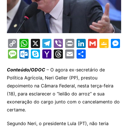
C
W
X
T
Vi
Pr
Li
G
G
M
o
h
el
b
in
n
m
o
e
M
O
S
Y
T
E
S
p
at
e
er
t
k
ai
o
s
e
ut
k
a
hr
m
h
y
s
gr
e
l
gl
s
s
lo
y
h
e
ai
ar
Conteúdo/ODOC
– O agora ex-secretário de
Li
A
a
dI
e
e
Política Agrícola, Neri Geller (PP), prestou
s
o
p
o
a
l
e
depoimento na Câmara Federal, nesta terça-feira
n
p
m
n
Cl
n
a
k.
e
o
d
(18), para esclarecer o “leilão do arroz” e sua
k
p
a
g
g
c
M
s
exoneração do cargo junto com o cancelamento do
s
e
e
o
ai
certame.
sr
m
l
o
Segundo Neri, o presidente Lula (PT), não teria