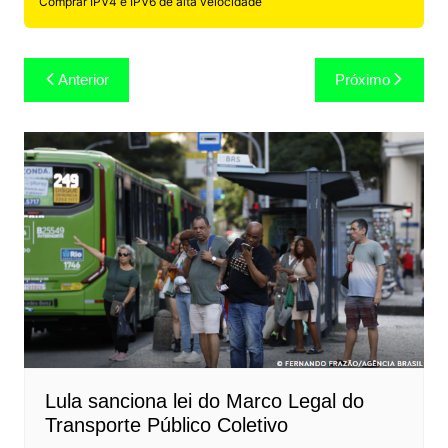
Comprar IPV4 e IPV6 de alta velocidade
Navegação
Anterior
Próximo
de
Post
Lula sanciona lei do Marco Legal do
Transporte Público Coletivo