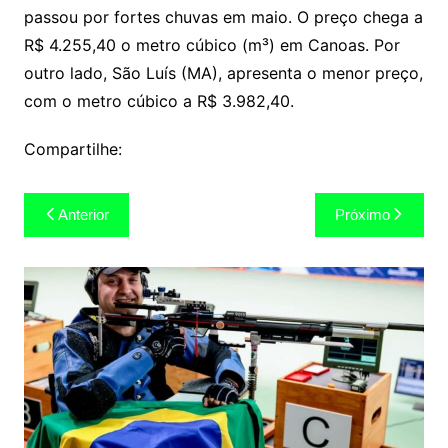
passou por fortes chuvas em maio. O preço chega a
R$ 4.255,40 o metro cúbico (m³) em Canoas. Por
outro lado, São Luís (MA), apresenta o menor preço,
com o metro cúbico a R$ 3.982,40.
Compartilhe:
Navegação
Anterior
Próximo
de
Post