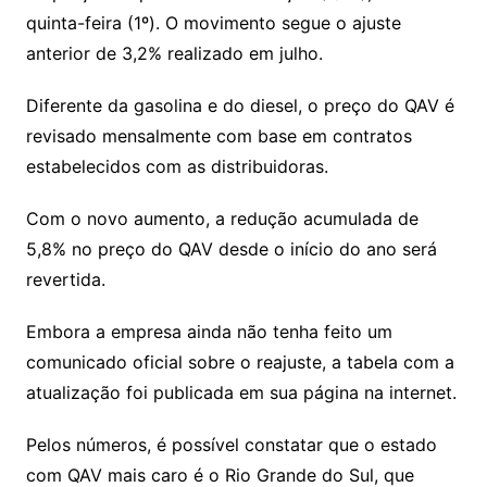
Li
A
a
dI
e
e
s
o
p
o
a
l
e
quinta-feira (1º). O movimento segue o ajuste
n
p
m
n
Cl
n
a
k.
e
o
d
anterior de 3,2% realizado em julho.
k
p
a
g
g
c
M
s
s
e
e
o
ai
Diferente da gasolina e do diesel, o preço do QAV é
sr
m
l
revisado mensalmente com base em contratos
o
estabelecidos com as distribuidoras.
o
Com o novo aumento, a redução acumulada de
m
5,8% no preço do QAV desde o início do ano será
revertida.
Embora a empresa ainda não tenha feito um
comunicado oficial sobre o reajuste, a tabela com a
atualização foi publicada em sua página na internet.
Pelos números, é possível constatar que o estado
com QAV mais caro é o Rio Grande do Sul, que