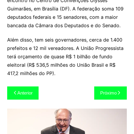
encontro no Centro de Convenções Ulysses
Guimarães, em Brasília (DF). A federação soma 109
deputados federais e 15 senadores, com a maior
bancada da Câmara dos Deputados e do Senado.
Além disso, tem seis governadores, cerca de 1.400
prefeitos e 12 mil vereadores. A União Progressista
terá orçamento de quase R$ 1 bilhão de fundo
eleitoral (R$ 536,5 milhões do União Brasil e R$
417,2 milhões do PP).
Navegação
Anterior
Próximo
de
Post