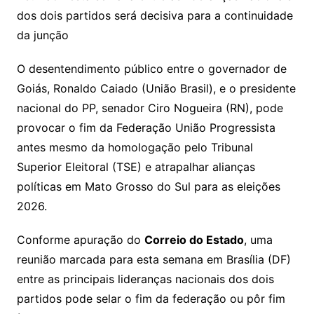
s
lo
y
h
e
ai
ar
Li
A
a
dI
e
e
dos dois partidos será decisiva para a continuidade
s
o
p
o
a
l
e
da junção
n
p
m
n
Cl
n
a
k.
e
o
d
k
p
a
g
g
c
M
s
O desentendimento público entre o governador de
s
e
e
o
ai
Goiás, Ronaldo Caiado (União Brasil), e o presidente
sr
m
l
nacional do PP, senador Ciro Nogueira (RN), pode
o
provocar o fim da Federação União Progressista
antes mesmo da homologação pelo Tribunal
o
Superior Eleitoral (TSE) e atrapalhar alianças
m
políticas em Mato Grosso do Sul para as eleições
2026.
Conforme apuração do
Correio do Estado
, uma
reunião marcada para esta semana em Brasília (DF)
entre as principais lideranças nacionais dos dois
partidos pode selar o fim da federação ou pôr fim