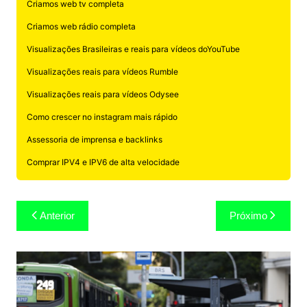
Criamos web tv completa
Criamos web rádio completa
Visualizações Brasileiras e reais para vídeos doYouTube
Visualizações reais para vídeos Rumble
Visualizações reais para vídeos Odysee
Como crescer no instagram mais rápido
Assessoria de imprensa e backlinks
Comprar IPV4 e IPV6 de alta velocidade
Navegação
Anterior
Próximo
de
Post