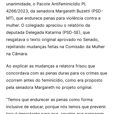
s
e
e
o
ai
unanimidade, o Pacote Antifeminicídio PL
sr
m
l
4266/2023, da senadora Margareth Buzetti (PSD-
o
MT), que endurece penas para violência contra a
mulher. O colegiado apreciou o relatório da
o
deputada Delegada Katarina (PSD-SE), que
m
resgatava o texto original aprovado no Senado,
rejeitando mudanças feitas na Comissão da Mulher
na Câmara.
Ao explicar as mudanças a relatora frisou que
concordava com as penas duras para os crimes que
ocorrem antes do feminicídio, como era proposto
pela senadora Margareth no projeto original.
“Temos que endurecer as penas como forma
inclusive de educar, porque nós temos que prevenir.
Isso é importante para que, aqueles que pensarem