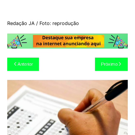
Redação JA / Foto: reprodução
Navegação
Anterior
Próximo
de
Post