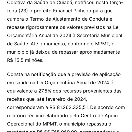
Coletiva da Saúde de Cuiabá, notificou nesta terça-
n
p
m
n
Cl
n
a
k.
e
o
d
feira (23) o prefeito Emanuel Pinheiro para que
k
p
a
g
g
c
M
s
cumpra o Termo de Ajustamento de Conduta e
s
e
e
o
ai
repasse rigorosamente os valores previstos na Lei
sr
m
l
Orçamentária Anual de 2024 à Secretaria Municipal
o
de Saúde. Até o momento, conforme o MPMT, o
o
município já deixou de repassar aproximadamente
m
R$ 15,5 milhões.
Consta na notificação que a previsão de aplicação
em saúde na Lei Orçamentária Anual de 2024 é
equivalente a 27,5% dos recursos provenientes das
receitas que, até fevereiro de 2024,
corresponderam a R$ 81.262.335,51. De acordo com
relatório técnico elaborado pelo Centro de Apoio
Operacional do MPMT, o município repassou o
montante de R$ 65.765.069,09, correspondente a