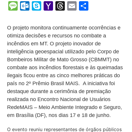
o
h
el
b
in
n
m
o
e
M
O
S
Y
T
E
S
p
at
e
er
t
k
ai
o
s
e
ut
k
a
hr
m
h
y
s
gr
e
l
gl
s
s
lo
y
h
e
ai
ar
O projeto monitora continuamente ocorrências e
Li
A
a
dI
e
e
s
o
p
o
a
l
e
otimiza decisões e recursos no combate a
n
p
m
n
Cl
n
a
k.
e
o
d
incêndios em MT. O projeto inovador de
k
p
a
g
g
c
M
s
inteligência geoespacial utilizado pelo Corpo de
s
e
Bombeiros Militar de Mato Grosso (CBMMT) no
e
o
ai
combate aos incêndios florestais e às queimadas
sr
m
l
ilegais ficou entre as cinco melhores práticas do
o
país no 2º Prêmio Brasil MAIS. A iniciativa foi
o
destaque durante a cerimônia de premiação
m
realizada no Encontro Nacional de Usuários
RedeMAIS – Meio Ambiente Integrado e Seguro,
em Brasília (DF), nos dias 17 e 18 de junho.
O evento reuniu representantes de órgãos públicos