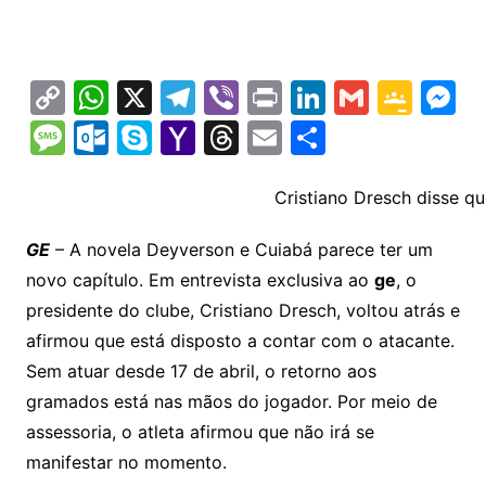
C
W
X
T
Vi
Pr
Li
G
G
M
o
h
el
b
in
n
m
o
e
M
O
S
Y
T
E
S
p
at
e
er
t
k
ai
o
s
e
ut
k
a
hr
m
h
y
s
gr
e
l
gl
s
s
lo
y
h
e
ai
ar
Cristiano Dresch disse 
Li
A
a
dI
e
e
s
o
p
o
a
l
e
GE
– A novela Deyverson e Cuiabá parece ter um
n
p
m
n
Cl
n
a
k.
e
o
d
novo capítulo. Em entrevista exclusiva ao
ge
, o
k
p
a
g
g
c
M
s
presidente do clube, Cristiano Dresch, voltou atrás e
s
e
e
o
ai
afirmou que está disposto a contar com o atacante.
sr
m
l
Sem atuar desde 17 de abril, o retorno aos
o
gramados está nas mãos do jogador. Por meio de
assessoria, o atleta afirmou que não irá se
o
manifestar no momento.
m