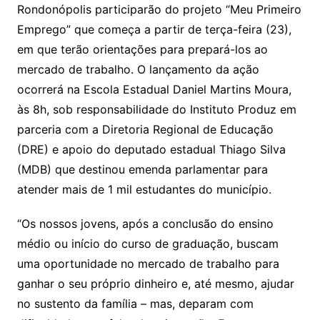
Li
A
a
dI
e
e
Rondonópolis participarão do projeto “Meu Primeiro
s
o
p
o
a
l
e
Emprego” que começa a partir de terça-feira (23),
n
p
m
n
Cl
n
a
k.
e
o
d
em que terão orientações para prepará-los ao
k
p
a
g
g
c
M
s
mercado de trabalho. O lançamento da ação
s
e
e
o
ai
ocorrerá na Escola Estadual Daniel Martins Moura,
sr
m
l
às 8h, sob responsabilidade do Instituto Produz em
o
parceria com a Diretoria Regional de Educação
o
(DRE) e apoio do deputado estadual Thiago Silva
m
(MDB) que destinou emenda parlamentar para
atender mais de 1 mil estudantes do município.
“Os nossos jovens, após a conclusão do ensino
médio ou início do curso de graduação, buscam
uma oportunidade no mercado de trabalho para
ganhar o seu próprio dinheiro e, até mesmo, ajudar
no sustento da família – mas, deparam com