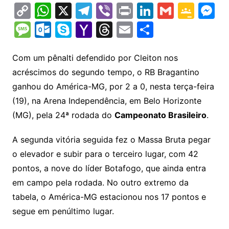
C
W
X
T
Vi
Pr
Li
G
G
M
o
h
el
b
in
n
m
o
e
M
O
S
Y
T
E
S
p
at
e
er
t
k
ai
o
s
e
ut
k
a
hr
m
h
y
s
gr
e
l
gl
s
s
lo
y
h
e
ai
ar
Com um pênalti defendido por Cleiton nos
Li
A
a
dI
e
e
acréscimos do segundo tempo, o RB Bragantino
s
o
p
o
a
l
e
ganhou do América-MG, por 2 a 0, nesta terça-feira
n
p
m
n
Cl
n
a
k.
e
o
d
(19), na Arena Independência, em Belo Horizonte
k
p
a
g
g
c
M
s
(MG), pela 24ª rodada do
Campeonato Brasileiro
.
s
e
e
o
ai
sr
m
l
A segunda vitória seguida fez o Massa Bruta pegar
o
o elevador e subir para o terceiro lugar, com 42
pontos, a nove do líder Botafogo, que ainda entra
o
em campo pela rodada. No outro extremo da
m
tabela, o América-MG estacionou nos 17 pontos e
segue em penúltimo lugar.