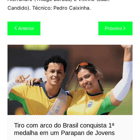
Candido). Técnico: Pedro Caixinha.
Navegação
Anterior
Próximo
de
Post
Tiro com arco do Brasil conquista 1ª
medalha em um Parapan de Jovens