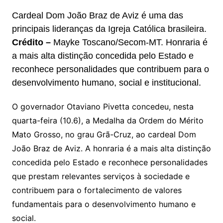
y
s
gr
e
l
gl
s
s
lo
y
h
e
ai
ar
Cardeal Dom João Braz de Aviz é uma das
Li
A
a
dI
e
e
s
o
p
o
a
l
e
principais lideranças da Igreja Católica brasileira.
n
p
m
n
Cl
n
a
k.
e
o
d
Crédito –
Mayke Toscano/Secom-MT. Honraria é
k
p
a
g
g
c
M
s
a mais alta distinção concedida pelo Estado e
s
e
reconhece personalidades que contribuem para o
e
o
ai
desenvolvimento humano, social e institucional.
sr
m
l
o
O governador Otaviano Pivetta concedeu, nesta
o
quarta-feira (10.6), a Medalha da Ordem do Mérito
m
Mato Grosso, no grau Grã-Cruz, ao cardeal Dom
João Braz de Aviz. A honraria é a mais alta distinção
concedida pelo Estado e reconhece personalidades
que prestam relevantes serviços à sociedade e
contribuem para o fortalecimento de valores
fundamentais para o desenvolvimento humano e
social.