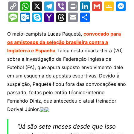
C
W
X
T
Vi
Pr
Li
G
G
M
o
h
el
b
in
n
m
o
e
M
O
S
Y
T
E
S
p
at
e
er
t
k
ai
o
s
e
ut
k
a
hr
m
h
y
s
gr
e
l
gl
s
s
lo
y
h
e
ai
ar
O meio-campista Lucas Paquetá,
convocado para
Li
A
a
dI
e
e
os amistosos da seleção brasileira contra a
s
o
p
o
a
l
e
Inglaterra e Espanha
, falou nesta quarta-feira (20)
n
p
m
n
Cl
n
a
k.
e
o
d
sobre a investigação da Federação Inglesa de
k
p
a
g
g
c
M
s
Futebol (FA), que apura suposto envolvimento dele
s
e
e
o
ai
em um esquema de apostas esportivas. Devido à
sr
m
l
suspeição, Paquetá ficou fora das convocações ano
o
passado, feitas pelo então técnico-interino
o
Fernando Diniz, que antecedeu o atual treinador
m
Dorival Júnior.
“Já são sete meses desde que isso