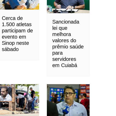
Cerca de
Sancionada
1.500 atletas
lei que
participam de
melhora
evento em
valores do
Sinop neste
prêmio saúde
sábado
para
servidores
em Cuiabá