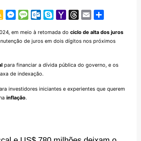
G
M
M
O
S
Y
T
E
S
o
e
e
ut
k
a
hr
m
h
o
s
s
lo
y
h
e
ai
ar
024, em meio à retomada do
ciclo de alta dos juros
anutenção de juros em dois dígitos nos próximos
gl
s
s
o
p
o
a
l
e
e
e
a
k.
e
o
d
Cl
n
g
c
M
s
l
para financiar a dívida pública do governo, e os
a
g
e
o
ai
axa de indexação.
s
er
m
l
ra investidores iniciantes e experientes que querem
sr
na
inflação
.
o
o
m
iscal e US$ 780 milhões deixam o