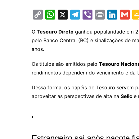
C
W
X
T
Vi
Pr
Li
G
o
h
el
b
in
n
m
p
at
e
er
t
k
ai
O
Tesouro Direto
ganhou popularidade em 2
pelo Banco Central (BC) e sinalizações de m
y
s
gr
e
l
anos.
Li
A
a
dI
n
p
m
n
Os títulos são emitidos pelo
Tesouro Naciona
k
p
rendimentos dependem do vencimento e da t
Dessa forma, os papéis do Tesouro servem pa
aproveitar as perspectivas de alta na
Selic
e 
Estrangeiro sai após pacote f