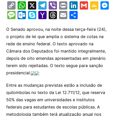
C
W
X
T
Vi
Pr
Li
G
G
M
o
h
el
b
in
n
m
o
e
M
O
S
Y
T
E
S
p
at
e
er
t
k
ai
o
s
e
ut
k
a
hr
m
h
y
s
gr
e
l
gl
s
s
lo
y
h
e
ai
ar
O Senado aprovou, na noite dessa terça-feira (24),
Li
A
a
dI
e
e
o projeto de lei que amplia o sistema de cotas na
s
o
p
o
a
l
e
rede de ensino federal. O texto aprovado na
n
p
m
n
Cl
n
a
k.
e
o
d
Câmara dos Deputados foi mantido integralmente,
k
p
a
g
g
c
M
s
depois de oito emendas apresentadas em plenário
s
e
e
o
ai
terem sido rejeitadas. O texto segue para sanção
sr
m
l
presidencial.
o
Entre as mudanças previstas estão a inclusão de
o
quilombolas no texto da Lei 12.711/12, que reserva
m
50% das vagas em universidades e institutos
federais para estudantes de escolas públicas. A
metodologia também terá atualização anual nos