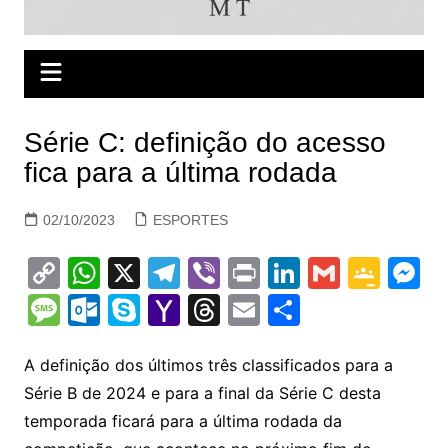
Série C: definição do acesso
fica para a última rodada
02/10/2023
ESPORTES
C
W
X
T
Vi
Pr
Li
G
G
M
o
h
el
b
in
n
m
o
e
M
O
S
Y
T
E
S
p
at
e
er
t
k
ai
o
s
e
ut
k
a
hr
m
h
y
s
gr
e
l
gl
s
s
lo
y
h
e
ai
ar
A definição dos últimos três classificados para a
Li
A
a
dI
e
e
Série B de 2024 e para a final da Série C desta
s
o
p
o
a
l
e
temporada ficará para a última rodada da
n
p
m
n
Cl
n
a
k.
e
o
d