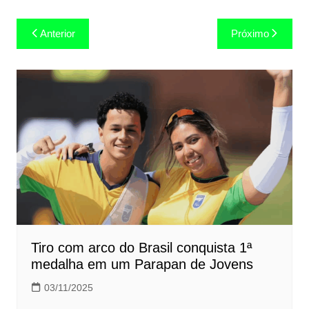
Navegação
Anterior
Próximo
de
Post
Tiro com arco do Brasil conquista 1ª
medalha em um Parapan de Jovens
03/11/2025