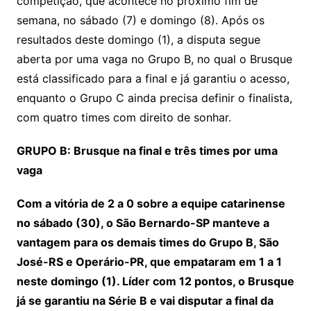
competição, que acontece no próximo fim de
k
p
a
g
g
c
M
s
semana, no sábado (7) e domingo (8). Após os
s
e
e
o
ai
resultados deste domingo (1), a disputa segue
sr
m
l
aberta por uma vaga no Grupo B, no qual o Brusque
o
está classificado para a final e já garantiu o acesso,
o
enquanto o Grupo C ainda precisa definir o finalista,
m
com quatro times com direito de sonhar.
GRUPO B: Brusque na final e três times por uma
vaga
Com a vitória de 2 a 0 sobre a equipe catarinense
no sábado (30), o São Bernardo-SP manteve a
vantagem para os demais times do Grupo B, São
José-RS e Operário-PR, que empataram em 1 a 1
neste domingo (1). Líder com 12 pontos, o Brusque
já se garantiu na Série B e vai disputar a final da