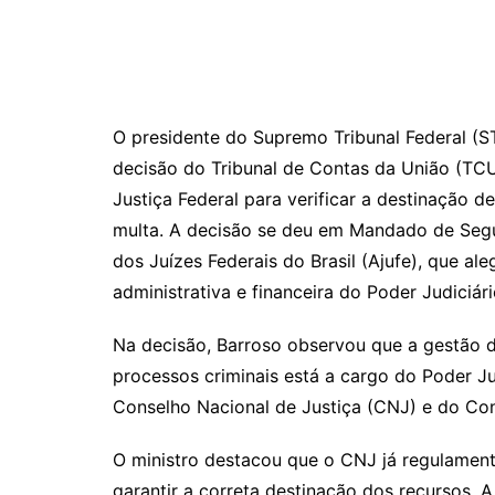
y
s
gr
e
l
Li
A
a
dI
n
p
m
n
k
p
O presidente do Supremo Tribunal Federal (S
decisão do Tribunal de Contas da União (TCU)
Justiça Federal para verificar a destinação 
multa. A decisão se deu em Mandado de Se
dos Juízes Federais do Brasil (Ajufe), que a
administrativa e financeira do Poder Judiciári
Na decisão, Barroso observou que a gestão d
processos criminais está a cargo do Poder Jud
Conselho Nacional de Justiça (CNJ) e do Con
O ministro destacou que o CNJ já regulamento
garantir a correta destinação dos recursos. A