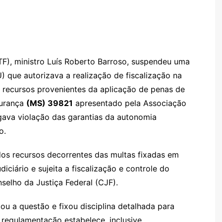
gl
s
s
o
p
o
a
l
e
e
e
a
k.
e
o
d
Cl
n
g
c
M
s
a
g
e
o
ai
TF), ministro Luís Roberto Barroso, suspendeu uma
s
er
m
l
 que autorizava a realização de fiscalização na
sr
de recursos provenientes da aplicação de penas de
o
gurança
(MS) 39821
apresentado pela Associação
o
legava violação das garantias da autonomia
m
o.
os recursos decorrentes das multas fixadas em
iciário e sujeita a fiscalização e controle do
selho da Justiça Federal (CJF).
u a questão e fixou disciplina detalhada para
 regulamentação estabelece, inclusive,