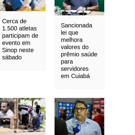
Cerca de
Sancionada
1.500 atletas
lei que
participam de
melhora
evento em
valores do
Sinop neste
prêmio saúde
sábado
para
servidores
em Cuiabá