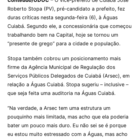
n
p
m
n
Cl
n
a
k.
e
o
d
Roberto Stopa (PV), pré-candidato a prefeito, fez
k
p
a
g
g
c
M
s
duras críticas nesta segunda-feira (6), à Águas
s
e
e
o
ai
Cuiabá. Segundo ele, a concessionária que começou
sr
m
l
trabalhando bem na Capital, hoje se tornou um
o
“presente de grego” para a cidade e população.
o
Stopa também cobrou um posicionamento mais
m
firme da Agência Municipal de Regulação dos
Serviços Públicos Delegados de Cuiabá (Arsec), em
relação a Águas Cuiabá. Stopa sugeriu – inclusive –
que seja feita uma auditoria na Águas Cuiabá.
“Na verdade, a Arsec tem uma estrutura um
pouquinho mais limitada, mas acho que ela poderia
bater um pouco mais duro. Eu não sei se é porque
eu estou muito estressado com a Águas, mas acho