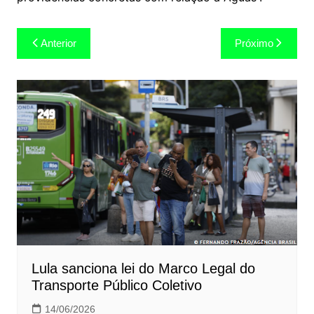
Navegação
Anterior
Próximo
de
Post
Lula sanciona lei do Marco Legal do
Transporte Público Coletivo
14/06/2026