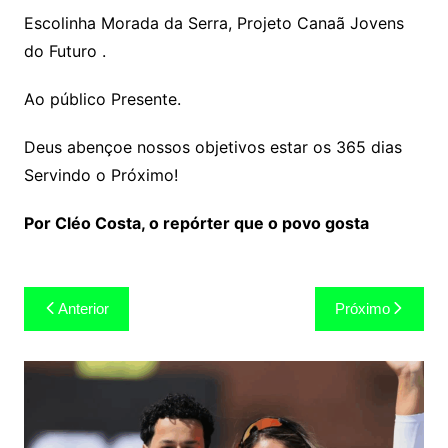
Escolinha Morada da Serra, Projeto Canaã Jovens
do Futuro .
Ao público Presente.
Deus abençoe nossos objetivos estar os 365 dias
Servindo o Próximo!
Por Cléo Costa, o repórter que o povo gosta
Navegação
Anterior
Próximo
de
Post