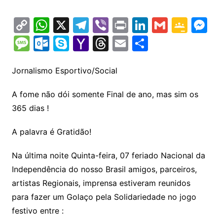
C
W
X
T
Vi
Pr
Li
G
G
M
o
h
el
b
in
n
m
o
e
M
O
S
Y
T
E
S
p
at
e
er
t
k
ai
o
s
e
ut
k
a
hr
m
h
y
s
gr
e
l
gl
s
s
lo
y
h
e
ai
ar
Jornalismo Esportivo/Social
Li
A
a
dI
e
e
s
o
p
o
a
l
e
A fome não dói somente Final de ano, mas sim os
n
p
m
n
Cl
n
a
k.
e
o
d
365 dias !
k
p
a
g
g
c
M
s
s
e
A palavra é Gratidão!
e
o
ai
sr
m
l
Na última noite Quinta-feira, 07 feriado Nacional da
o
Independência do nosso Brasil amigos, parceiros,
o
artistas Regionais, imprensa estiveram reunidos
m
para fazer um Golaço pela Solidariedade no jogo
festivo entre :