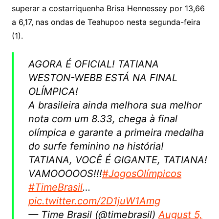
s
e
e
o
ai
superar a costarriquenha Brisa Hennessey por 13,66
sr
m
l
a 6,17, nas ondas de Teahupoo nesta segunda-feira
o
(1).
o
AGORA É OFICIAL! TATIANA
m
WESTON-WEBB ESTÁ NA FINAL
OLÍMPICA!
A brasileira ainda melhora sua melhor
nota com um 8.33, chega à final
olímpica e garante a primeira medalha
do surfe feminino na história!
TATIANA, VOCÊ É GIGANTE, TATIANA!
VAMOOOOOS!!!
#JogosOlímpicos
#TimeBrasil
…
pic.twitter.com/2D1juW1Amg
— Time Brasil (@timebrasil)
August 5,