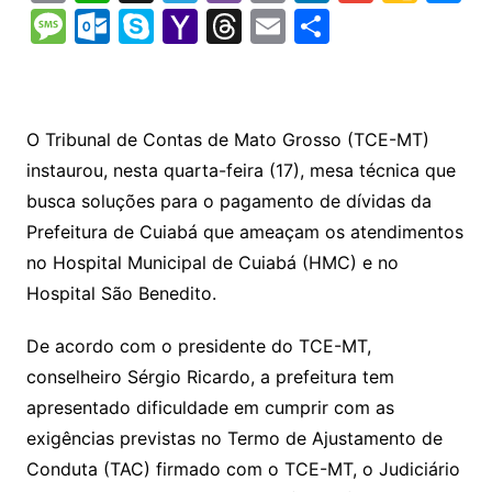
o
h
el
b
in
n
m
o
e
M
O
S
Y
T
E
S
p
at
e
er
t
k
ai
o
s
e
ut
k
a
hr
m
h
y
s
gr
e
l
gl
s
s
lo
y
h
e
ai
ar
Li
A
a
dI
e
e
s
o
p
o
a
l
e
O Tribunal de Contas de Mato Grosso (TCE-MT)
n
p
m
n
Cl
n
a
k.
e
o
d
instaurou, nesta quarta-feira (17), mesa técnica que
k
p
a
g
g
c
M
s
busca soluções para o pagamento de dívidas da
s
e
e
o
ai
Prefeitura de Cuiabá que ameaçam os atendimentos
sr
m
l
no Hospital Municipal de Cuiabá (HMC) e no
o
Hospital São Benedito.
o
De acordo com o presidente do TCE-MT,
m
conselheiro Sérgio Ricardo, a prefeitura tem
apresentado dificuldade em cumprir com as
exigências previstas no Termo de Ajustamento de
Conduta (TAC) firmado com o TCE-MT, o Judiciário