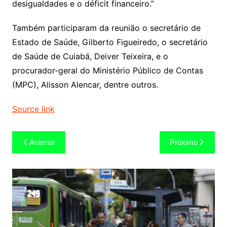
desigualdades e o déficit financeiro.”
Também participaram da reunião o secretário de
Estado de Saúde, Gilberto Figueiredo, o secretário
de Saúde de Cuiabá, Deiver Teixeira, e o
procurador-geral do Ministério Público de Contas
(MPC), Alisson Alencar, dentre outros.
Source link
Navegação
Anterior
Próximo
de
Post