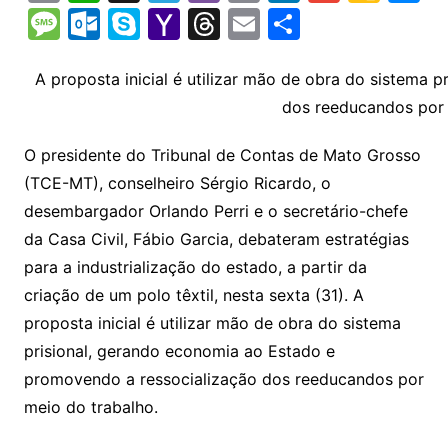
o
h
el
b
in
n
m
o
e
M
O
S
Y
T
E
S
p
at
e
er
t
k
ai
o
s
e
ut
k
a
hr
m
h
y
s
gr
e
l
gl
s
s
lo
y
h
e
ai
ar
A proposta inicial é utilizar mão de obra do sistema
Li
A
a
dI
e
e
dos reeducandos por 
s
o
p
o
a
l
e
n
p
m
n
Cl
n
a
k.
e
o
d
O presidente do Tribunal de Contas de Mato Grosso
k
p
a
g
g
c
M
s
(TCE-MT), conselheiro Sérgio Ricardo, o
s
e
e
o
ai
desembargador Orlando Perri e o secretário-chefe
sr
m
l
da Casa Civil, Fábio Garcia, debateram estratégias
o
para a industrialização do estado, a partir da
criação de um polo têxtil, nesta sexta (31). A
o
proposta inicial é utilizar mão de obra do sistema
m
prisional, gerando economia ao Estado e
promovendo a ressocialização dos reeducandos por
meio do trabalho.