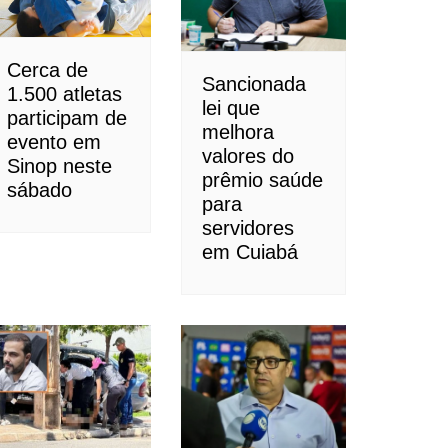
Cerca de
Sancionada
1.500 atletas
lei que
participam de
melhora
evento em
valores do
Sinop neste
prêmio saúde
sábado
para
servidores
em Cuiabá