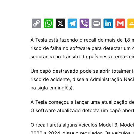
C
W
X
T
Vi
Pr
Li
G
o
h
el
b
in
n
m
p
at
e
er
t
k
ai
A Tesla está fazendo o recall de mais de 1,8
risco de falha no software para detectar um
y
s
gr
e
l
segurança no trânsito do país nesta terça-feir
Li
A
a
dI
n
p
m
n
Um capô destravado pode se abrir totalmente
k
p
risco de acidente, disse a Administração Na
na sigla em inglês).
A Tesla começou a lançar uma atualização de
O software atualizado detecta um capô aberto
O recall afeta alguns veículos Model 3, Mod
2020 a 2024, disse o regulador. Os veículos