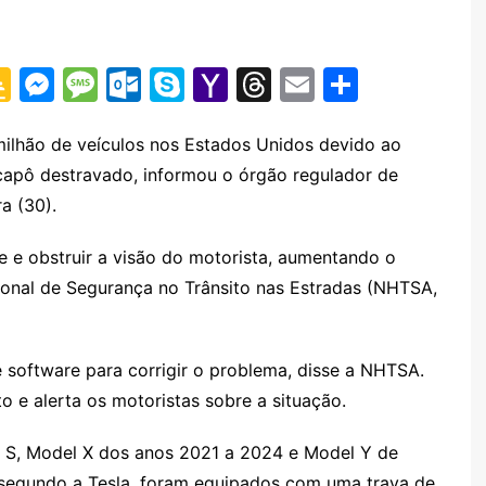
G
M
M
O
S
Y
T
E
S
o
e
e
ut
k
a
hr
m
h
o
s
s
lo
y
h
e
ai
ar
 milhão de veículos nos Estados Unidos devido ao
 capô destravado, informou o órgão regulador de
gl
s
s
o
p
o
a
l
e
a (30).
e
e
a
k.
e
o
d
Cl
n
g
c
M
s
 e obstruir a visão do motorista, aumentando o
a
g
e
o
ai
cional de Segurança no Trânsito nas Estradas (NHTSA,
s
er
m
l
sr
 software para corrigir o problema, disse a NHTSA.
o
 e alerta os motoristas sobre a situação.
o
el S, Model X dos anos 2021 a 2024 e Model Y de
m
, segundo a Tesla, foram equipados com uma trava de