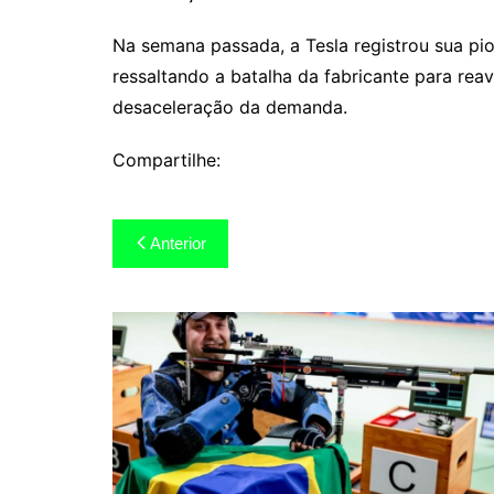
Na semana passada, a Tesla registrou sua pio
ressaltando a batalha da fabricante para re
desaceleração da demanda.
Compartilhe:
Navegação
Anterior
de
Post