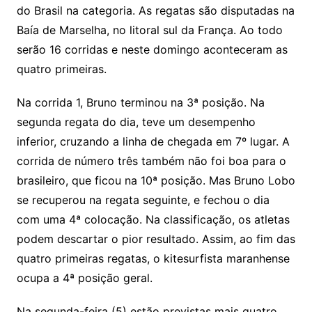
sr
m
l
do Brasil na categoria. As regatas são disputadas na
o
Baía de Marselha, no litoral sul da França. Ao todo
serão 16 corridas e neste domingo aconteceram as
o
quatro primeiras.
m
Na corrida 1, Bruno terminou na 3ª posição. Na
segunda regata do dia, teve um desempenho
inferior, cruzando a linha de chegada em 7º lugar. A
corrida de número três também não foi boa para o
brasileiro, que ficou na 10ª posição. Mas Bruno Lobo
se recuperou na regata seguinte, e fechou o dia
com uma 4ª colocação. Na classificação, os atletas
podem descartar o pior resultado. Assim, ao fim das
quatro primeiras regatas, o kitesurfista maranhense
ocupa a 4ª posição geral.
Na segunda-feira (5) estão previstas mais quatro