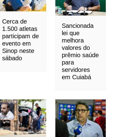
Cerca de
Sancionada
1.500 atletas
lei que
participam de
melhora
evento em
valores do
Sinop neste
prêmio saúde
sábado
para
servidores
em Cuiabá