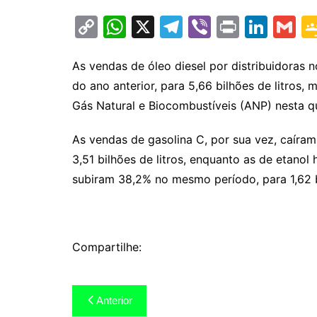
C
W
X
T
Vi
Pr
Li
G
o
h
el
b
in
n
m
p
at
e
er
t
k
ai
As vendas de óleo diesel por distribuidoras
do ano anterior, para 5,66 bilhões de litros
y
s
gr
e
l
Gás Natural e Biocombustíveis (ANP) nesta qu
Li
A
a
dI
n
p
m
n
As vendas de gasolina C, por sua vez, caír
k
p
3,51 bilhões de litros, enquanto as de etanol
subiram 38,2% no mesmo período, para 1,62 b
Compartilhe:
Navegação
Anterior