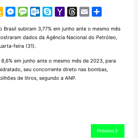
G
M
M
O
S
Y
T
E
S
o
e
e
ut
k
a
hr
m
h
o
s
s
lo
y
h
e
ai
ar
 no Brasil subiram 3,77% em junho ante o mesmo mês
, mostraram dados da Agência Nacional do Petróleo,
gl
s
s
o
p
o
a
l
e
arta-feira (31).
e
e
a
k.
e
o
d
Cl
n
g
c
M
s
am 8,6% em junho ante o mesmo mês de 2023, para
a
g
e
o
ai
 hidratado, seu concorrente direto nas bombas,
s
er
m
l
ilhões de litros, segundo a ANP.
sr
o
o
m
Próximo