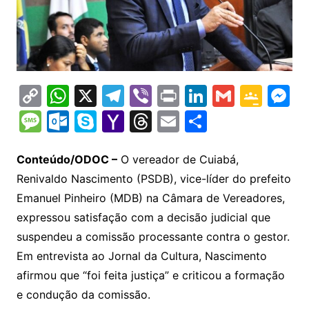
C
W
X
T
Vi
Pr
Li
G
G
M
o
h
el
b
in
n
m
o
e
M
O
S
Y
T
E
S
p
at
e
er
t
k
ai
o
s
e
ut
k
a
hr
m
h
y
s
gr
e
l
gl
s
s
lo
y
h
e
ai
ar
Conteúdo/ODOC –
O vereador de Cuiabá,
Li
A
a
dI
e
e
Renivaldo Nascimento (PSDB), vice-líder do prefeito
s
o
p
o
a
l
e
Emanuel Pinheiro (MDB) na Câmara de Vereadores,
n
p
m
n
Cl
n
a
k.
e
o
d
expressou satisfação com a decisão judicial que
k
p
a
g
g
c
M
s
suspendeu a comissão processante contra o gestor.
s
e
e
o
ai
Em entrevista ao Jornal da Cultura, Nascimento
sr
m
l
afirmou que “foi feita justiça” e criticou a formação
o
e condução da comissão.