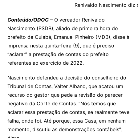
y
s
gr
e
l
gl
s
s
lo
y
h
e
ai
ar
Renivaldo Nascimento diz 
Li
A
a
dI
e
e
s
o
p
o
a
l
e
Conteúdo/ODOC
– O vereador Renivaldo
n
p
m
n
Cl
n
a
k.
e
o
d
Nascimento (PSDB), aliado de primeira hora do
k
p
a
g
g
c
M
s
prefeito de Cuiabá, Emanuel Pinheiro (MDB), disse à
s
e
e
o
ai
imprensa nesta quinta-feira (9), que é preciso
sr
m
l
“aclarar” a prestação de contas do prefeito
o
referentes ao exercício de 2022.
o
Nascimento defendeu a decisão do conselheiro do
m
Tribunal de Contas, Valter Albano, que acatou um
recurso do gestor que pede a revisão do parecer
negativo da Corte de Contas. “Nós temos que
aclarar essa prestação de contas, se realmente teve
falha, onde foi. Até porque, essa Casa, em nenhum
momento, discutiu as demonstrações contábeis”,