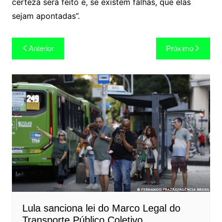
certeza será feito e, se existem falhas, que elas
sejam apontadas”.
Navegação
Anterior
Próximo
de
Post
Lula sanciona lei do Marco Legal do
Transporte Público Coletivo