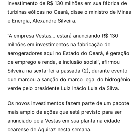
Li
A
a
dI
e
e
investimento de R$ 130 milhões em sua fábrica de
s
o
p
o
a
l
e
turbinas eólicas no Ceará, disse o ministro de Minas
n
p
m
n
Cl
n
a
k.
e
o
d
e Energia, Alexandre Silveira.
k
p
a
g
g
c
M
s
s
e
e
o
ai
“A empresa Vestas… estará anunciando R$ 130
sr
m
l
milhões em investimentos na fabricação de
o
aerogeradores aqui no Estado do Ceará, é geração
de emprego e renda, é inclusão social”, afirmou
o
Silveira na sexta-feira passada (2), durante evento
m
que marcou a sanção do marco legal do hidrogênio
verde pelo presidente Luiz Inácio Lula da Silva.
Os novos investimentos fazem parte de um pacote
mais amplo de ações que está previsto para ser
anunciado pela Vestas em sua planta na cidade
cearense de Aquiraz nesta semana.