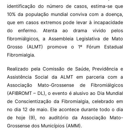
k
p
a
g
g
c
M
s
identificação do número de casos, estima-se que
s
e
e
o
ai
10% da população mundial conviva com a doença,
sr
m
l
que em casos extremos pode levar à incapacidade
o
do enfermo. Atenta ao drama vivido pelos
o
fibromiálgicos, a Assembleia Legislativa de Mato
m
Grosso (ALMT) promove o 1º Fórum Estadual
Fibromialgia.
Realizado pela Comissão de Saúde, Previdência e
Assistência Social da ALMT em parceria com a
Associação Mato-Grossense de Fibromiálgicos
(AFIBROMT – DL), o evento é alusivo ao Dia Mundial
de Conscientização da Fibromialgia, celebrado em
no dia 12 de maio. Ele acontece durante todo o dia
de hoje (9), no auditório da Associação Mato-
Grossense dos Municípios (AMM).