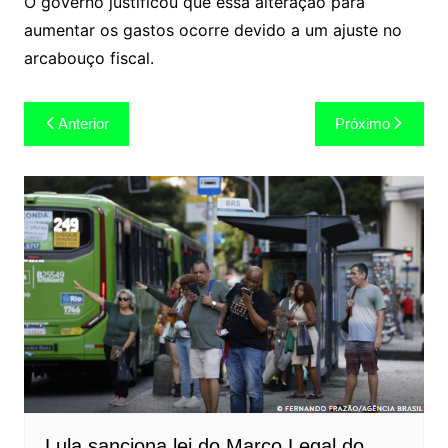
O governo justificou que essa alteração para
aumentar os gastos ocorre devido a um ajuste no
arcabouço fiscal.
Navegação
Anterior
Próximo
de
Post
Lula sanciona lei do Marco Legal do