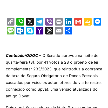
C
W
X
T
Vi
Pr
Li
G
G
M
o
h
el
b
in
n
m
o
e
M
O
S
Y
T
E
S
p
at
e
er
t
k
ai
o
s
e
ut
k
a
hr
m
h
y
s
gr
e
l
gl
s
s
lo
y
h
e
ai
ar
Li
A
a
dI
e
e
s
o
p
o
a
l
e
Conteúdo/ODOC
– O Senado aprovou na noite de
n
p
m
n
Cl
n
a
k.
e
o
d
quarta-feira (8), por 41 votos a 28 o projeto de lei
k
p
a
g
g
c
M
s
complementar 233/2023, que reintroduz a cobrança
s
e
e
o
ai
da taxa do Seguro Obrigatório de Danos Pessoais
sr
m
l
causados por veículos automotores de via terrestre,
o
conhecido como Spvat, uma versão atualizada do
antigo Dpvat.
o
m
Dois dos três senadores de Mato Grosso votaram