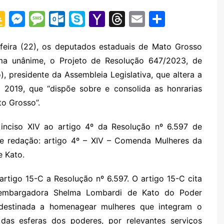
G
M
M
O
S
Y
T
E
S
o
e
e
ut
k
a
hr
m
h
o
s
s
lo
y
h
e
ai
ar
-feira (22), os deputados estaduais de Mato Grosso
a unânime, o Projeto de Resolução 647/2023, de
gl
s
s
o
p
o
a
l
e
, presidente da Assembleia Legislativa, que altera a
e
e
a
k.
e
o
d
2019, que “dispõe sobre e consolida as honrarias
Cl
n
g
c
M
s
to Grosso”.
a
g
e
o
ai
s
er
m
l
inciso XIV ao artigo 4º da Resolução nº 6.597 de
nte redação: artigo 4º – XIV – Comenda Mulheres da
sr
 Kato.
o
o
artigo 15-C a Resolução nº 6.597. O artigo 15-C cita
m
embargadora Shelma Lombardi de Kato do Poder
destinada a homenagear mulheres que integram o
das esferas dos poderes, por relevantes serviços