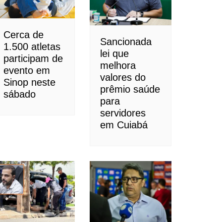
Cerca de
Sancionada
1.500 atletas
lei que
participam de
melhora
evento em
valores do
Sinop neste
prêmio saúde
sábado
para
servidores
em Cuiabá