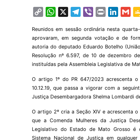
C
W
X
T
Vi
Pr
Li
G
o
h
el
b
in
n
m
p
at
e
er
t
k
ai
Reunidos em sessão ordinária nesta quarta
aprovaram, em segunda votação e de form
y
s
gr
e
l
autoria do deputado Eduardo Botelho (União)
Li
A
a
dI
Resolução nº 6.597, de 10 de dezembro de 
n
p
m
n
instituídas pela Assembleia Legislativa de Ma
k
p
O artigo 1º do PR 647/2023 acrescenta o 
10.12.19, que passa a vigorar com a segui
Justiça Desembargadora Shelma Lombardi de
O artigo 2º cria a Seção XIV e acrescenta o 
que a Comenda Mulheres da Justiça Des
Legislativo do Estado de Mato Grosso é 
Sistema Nacional de Justiça em qualquer 