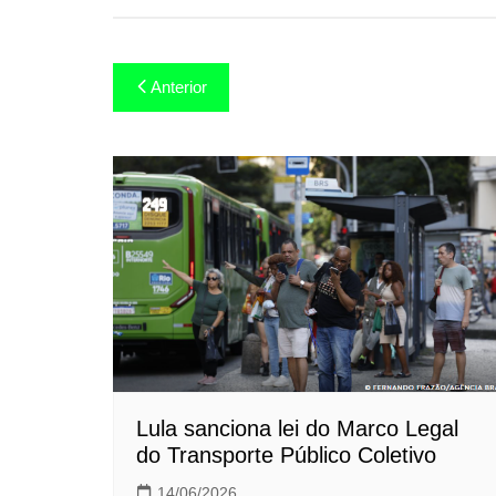
Navegação
Anterior
de
Post
Lula sanciona lei do Marco Legal
do Transporte Público Coletivo
14/06/2026