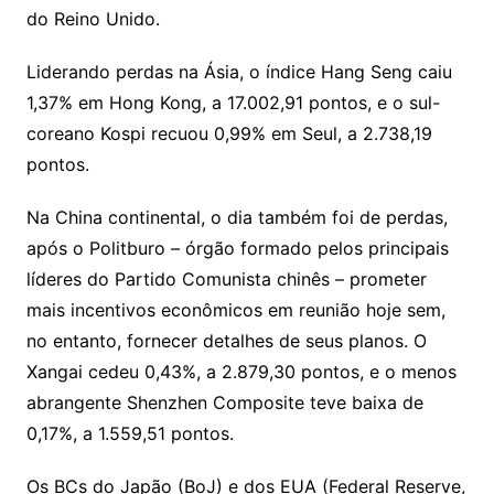
k
p
a
g
g
c
M
s
do Reino Unido.
s
e
e
o
ai
sr
m
l
Liderando perdas na Ásia, o índice Hang Seng caiu
o
1,37% em Hong Kong, a 17.002,91 pontos, e o sul-
coreano Kospi recuou 0,99% em Seul, a 2.738,19
o
pontos.
m
Na China continental, o dia também foi de perdas,
após o Politburo – órgão formado pelos principais
líderes do Partido Comunista chinês – prometer
mais incentivos econômicos em reunião hoje sem,
no entanto, fornecer detalhes de seus planos. O
Xangai cedeu 0,43%, a 2.879,30 pontos, e o menos
abrangente Shenzhen Composite teve baixa de
0,17%, a 1.559,51 pontos.
Os BCs do Japão (BoJ) e dos EUA (Federal Reserve,