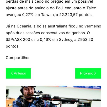
perdas de mais cedo no pregão em um possível
ajuste antes do anúncio do BoJ, enquanto o Taiex
avançou 0,27% em Taiwan, a 22.223,57 pontos.
Já na Oceania, a bolsa australiana ficou no vermelho
após duas sessões consecutivas de ganhos. O
S&P/ASX 200 caiu 0,46% em Sydney, a 7.953,20
pontos.
Compartilhe:
Navegação
Anterior
Próximo
de
Post