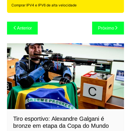
Comprar IPV4 e IPV6 de alta velocidade
Navegação
Anterior
Próximo
de
Post
Tiro esportivo: Alexandre Galgani é
bronze em etapa da Copa do Mundo