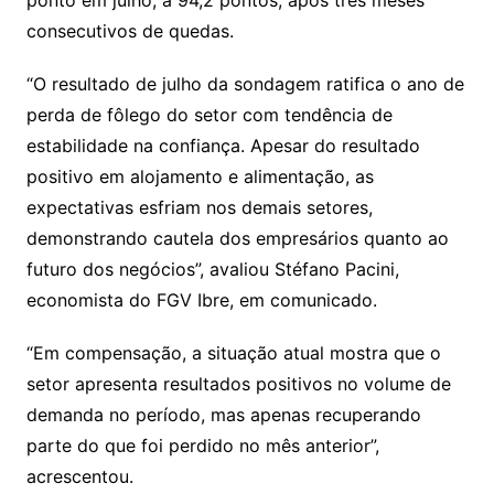
ponto em julho, a 94,2 pontos, após três meses
o
consecutivos de quedas.
m
“O resultado de julho da sondagem ratifica o ano de
perda de fôlego do setor com tendência de
estabilidade na confiança. Apesar do resultado
positivo em alojamento e alimentação, as
expectativas esfriam nos demais setores,
demonstrando cautela dos empresários quanto ao
futuro dos negócios”, avaliou Stéfano Pacini,
economista do FGV Ibre, em comunicado.
“Em compensação, a situação atual mostra que o
setor apresenta resultados positivos no volume de
demanda no período, mas apenas recuperando
parte do que foi perdido no mês anterior”,
acrescentou.