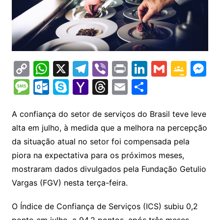
C
W
X
T
Vi
Pr
Li
G
G
M
o
h
el
b
in
n
m
o
e
M
O
S
Y
T
E
S
p
at
e
er
t
k
ai
o
s
e
ut
k
a
hr
m
h
y
s
gr
e
l
gl
s
s
lo
y
h
e
ai
ar
A confiança do setor de serviços do Brasil teve leve
Li
A
a
dI
e
e
alta em julho, à medida que a melhora na percepção
s
o
p
o
a
l
e
da situação atual no setor foi compensada pela
n
p
m
n
Cl
n
a
k.
e
o
d
piora na expectativa para os próximos meses,
k
p
a
g
g
c
M
s
mostraram dados divulgados pela Fundação Getulio
s
e
e
o
ai
Vargas (FGV) nesta terça-feira.
sr
m
l
o
O Índice de Confiança de Serviços (ICS) subiu 0,2