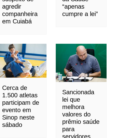
agredir
“apenas
companheira
cumpre a lei”
em Cuiabá
Cerca de
Sancionada
1.500 atletas
lei que
participam de
melhora
evento em
valores do
Sinop neste
prêmio saúde
sábado
para
servidores