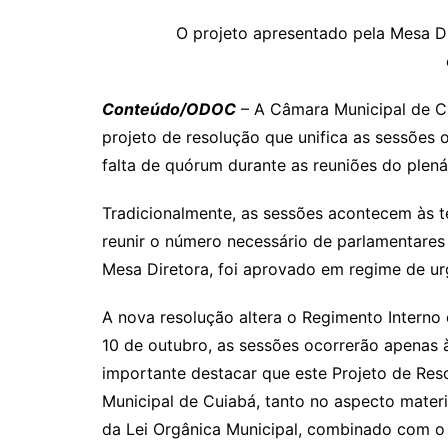
o
h
el
b
in
n
m
p
at
e
er
t
k
ai
O projeto apresentado pela Mesa D
y
s
gr
e
l
Li
A
a
dI
Conteúdo/ODOC
– A Câmara Municipal de Cu
n
p
m
n
projeto de resolução que unifica as sessões or
k
p
falta de quórum durante as reuniões do plená
Tradicionalmente, as sessões acontecem às ter
reunir o número necessário de parlamentares 
Mesa Diretora, foi aprovado em regime de urg
A nova resolução altera o Regimento Interno
10 de outubro, as sessões ocorrerão apenas às
importante destacar que este Projeto de Re
Municipal de Cuiabá, tanto no aspecto materia
da Lei Orgânica Municipal, combinado com o ar