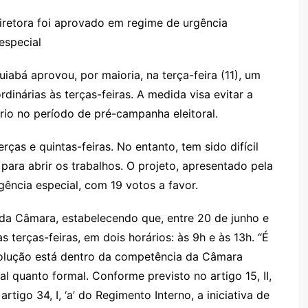
o
e
e
ut
k
a
hr
m
h
o
s
s
lo
y
h
e
ai
ar
iretora foi aprovado em regime de urgência
especial
gl
s
s
o
p
o
a
l
e
e
e
a
k.
e
o
d
iabá aprovou, por maioria, na terça-feira (11), um
Cl
n
g
c
M
s
dinárias às terças-feiras. A medida visa evitar a
a
g
e
o
ai
rio no período de pré-campanha eleitoral.
s
er
m
l
ças e quintas-feiras. No entanto, tem sido difícil
sr
para abrir os trabalhos. O projeto, apresentado pela
o
ência especial, com 19 votos a favor.
o
 da Câmara, estabelecendo que, entre 20 de junho e
m
 terças-feiras, em dois horários: às 9h e às 13h. “É
solução está dentro da competência da Câmara
l quanto formal. Conforme previsto no artigo 15, II,
tigo 34, I, ‘a’ do Regimento Interno, a iniciativa de