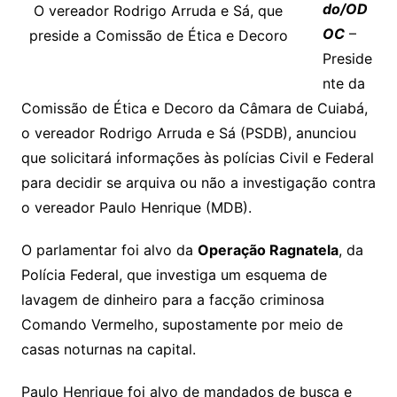
Li
A
a
dI
e
e
do/OD
O vereador Rodrigo Arruda e Sá, que
s
o
p
o
a
l
e
OC
–
preside a Comissão de Ética e Decoro
n
p
m
n
Cl
n
a
k.
e
o
d
Preside
k
p
a
g
g
c
M
s
nte da
s
e
e
o
ai
Comissão de Ética e Decoro da Câmara de Cuiabá,
sr
m
l
o vereador Rodrigo Arruda e Sá (PSDB), anunciou
o
que solicitará informações às polícias Civil e Federal
o
para decidir se arquiva ou não a investigação contra
m
o vereador Paulo Henrique (MDB).
O parlamentar foi alvo da
Operação Ragnatela
, da
Polícia Federal, que investiga um esquema de
lavagem de dinheiro para a facção criminosa
Comando Vermelho, supostamente por meio de
casas noturnas na capital.
Paulo Henrique foi alvo de mandados de busca e