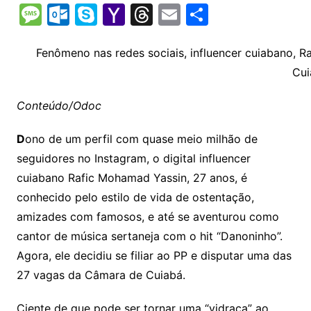
o
h
el
b
in
n
m
o
e
M
O
S
Y
T
E
S
p
at
e
er
t
k
ai
o
s
e
ut
k
a
hr
m
h
y
s
gr
e
l
gl
s
s
lo
y
h
e
ai
ar
Fenômeno nas redes sociais, influencer cuiabano, R
Li
A
a
dI
e
e
Cui
s
o
p
o
a
l
e
n
p
m
n
Cl
n
a
k.
e
o
d
Conteúdo/Odoc
k
p
a
g
g
c
M
s
s
e
D
ono de um perfil com quase meio milhão de
e
o
ai
seguidores no Instagram, o digital influencer
sr
m
l
cuiabano Rafic Mohamad Yassin, 27 anos, é
o
conhecido pelo estilo de vida de ostentação,
o
amizades com famosos, e até se aventurou como
m
cantor de música sertaneja com o hit “Danoninho”.
Agora, ele decidiu se filiar ao PP e disputar uma das
27 vagas da Câmara de Cuiabá.
Ciente de que pode ser tornar uma “vidraça” ao