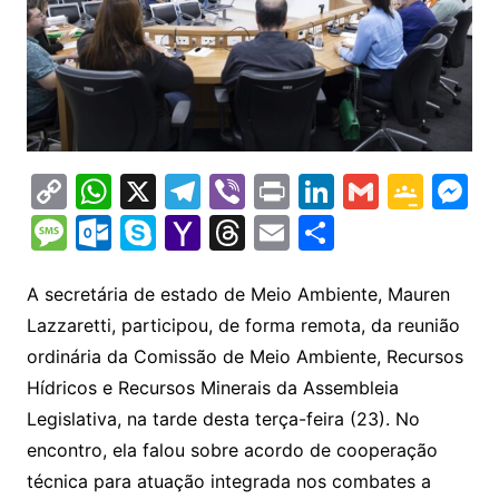
C
W
X
T
Vi
Pr
Li
G
G
M
o
h
el
b
in
n
m
o
e
M
O
S
Y
T
E
S
p
at
e
er
t
k
ai
o
s
e
ut
k
a
hr
m
h
y
s
gr
e
l
gl
s
s
lo
y
h
e
ai
ar
A secretária de estado de Meio Ambiente, Mauren
Li
A
a
dI
e
e
Lazzaretti, participou, de forma remota, da reunião
s
o
p
o
a
l
e
ordinária da Comissão de Meio Ambiente, Recursos
n
p
m
n
Cl
n
a
k.
e
o
d
Hídricos e Recursos Minerais da Assembleia
k
p
a
g
g
c
M
s
Legislativa, na tarde desta terça-feira (23). No
s
e
e
o
ai
encontro, ela falou sobre acordo de cooperação
sr
m
l
técnica para atuação integrada nos combates a