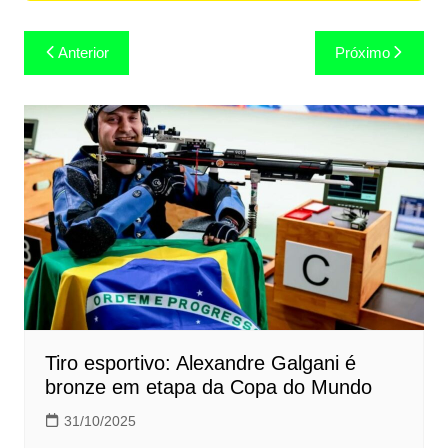
Navegação
Anterior
Próximo
de
Post
Tiro esportivo: Alexandre Galgani é
bronze em etapa da Copa do Mundo
31/10/2025