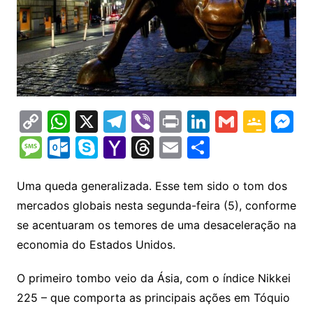
C
W
X
T
Vi
Pr
Li
G
G
M
o
h
el
b
in
n
m
o
e
M
O
S
Y
T
E
S
p
at
e
er
t
k
ai
o
s
e
ut
k
a
hr
m
h
y
s
gr
e
l
gl
s
s
lo
y
h
e
ai
ar
Uma queda generalizada. Esse tem sido o tom dos
Li
A
a
dI
e
e
mercados globais nesta segunda-feira (5), conforme
s
o
p
o
a
l
e
se acentuaram os temores de uma desaceleração na
n
p
m
n
Cl
n
a
k.
e
o
d
economia do Estados Unidos.
k
p
a
g
g
c
M
s
s
e
e
o
ai
O primeiro tombo veio da Ásia, com o índice Nikkei
sr
m
l
225 – que comporta as principais ações em Tóquio