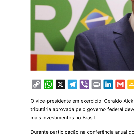
C
W
X
T
Vi
Pr
Li
G
o
h
el
b
in
n
m
p
at
e
er
t
k
ai
O vice-presidente em exercício, Geraldo Alck
tributária aprovada pelo governo federal deve
y
s
gr
e
l
mais investimentos no Brasil.
Li
A
a
dI
n
p
m
n
Durante participação na conferência anual d