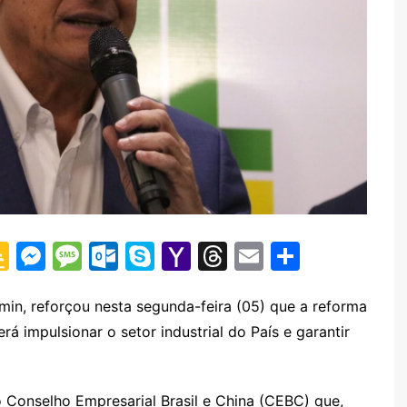
G
M
M
O
S
Y
T
E
S
o
e
e
ut
k
a
hr
m
h
o
s
s
lo
y
h
e
ai
ar
min, reforçou nesta segunda-feira (05) que a reforma
rá impulsionar o setor industrial do País e garantir
gl
s
s
o
p
o
a
l
e
e
e
a
k.
e
o
d
Cl
n
g
c
M
s
o Conselho Empresarial Brasil e China (CEBC) que,