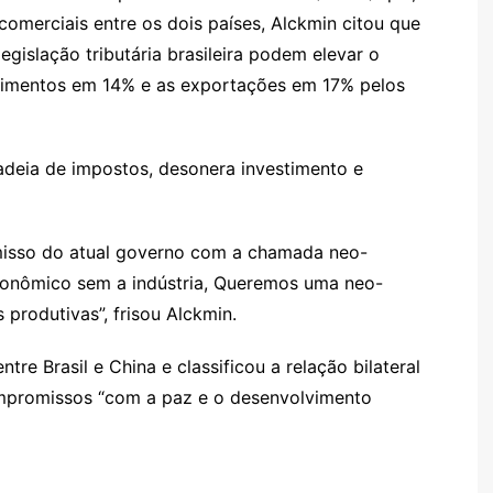
a
g
e
o
ai
comerciais entre os dois países, Alckmin citou que
s
er
m
l
gislação tributária brasileira podem elevar o
stimentos em 14% e as exportações em 17% pelos
sr
o
o
adeia de impostos, desonera investimento e
m
misso do atual governo com a chamada neo-
econômico sem a indústria, Queremos uma neo-
produtivas”, frisou Alckmin.
tre Brasil e China e classificou a relação bilateral
ompromissos “com a paz e o desenvolvimento