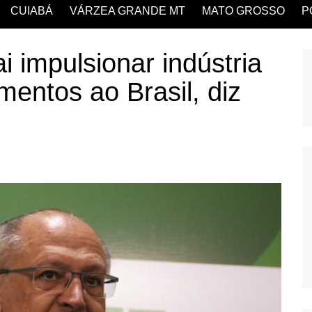
CUIABÁ
VÁRZEA GRANDE MT
MATO GROSSO
P
i impulsionar indústria
mentos ao Brasil, diz