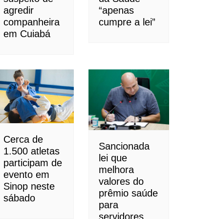
agredir
“apenas
companheira
cumpre a lei”
em Cuiabá
Cerca de
Sancionada
1.500 atletas
lei que
participam de
melhora
evento em
valores do
Sinop neste
prêmio saúde
sábado
para
servidores