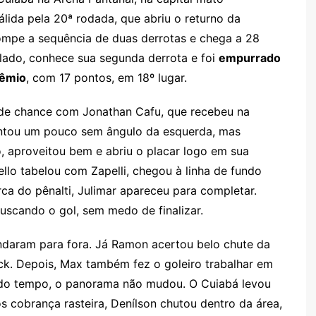
gl
s
s
o
p
o
a
l
e
válida pela 20ª rodada, que abriu o returno da
e
e
a
k.
e
o
d
rompe a sequência de duas derrotas e chega a 28
Cl
n
g
c
M
s
 lado, conhece sua segunda derrota e foi
empurrado
a
g
e
o
ai
rêmio
, com 17 pontos, em 18º lugar.
s
er
m
l
nde chance com Jonathan Cafu, que recebeu na
sr
ntou um pouco sem ângulo da esquerda, mas
o
o, aproveitou bem e abriu o placar logo em sua
o
llo tabelou com Zapelli, chegou à linha de fundo
m
arca do pênalti, Julimar apareceu para completar.
uscando o gol, sem medo de finalizar.
andaram para fora. Já Ramon acertou belo chute da
ck. Depois, Max também fez o goleiro trabalhar em
undo tempo, o panorama não mudou. O Cuiabá levou
 cobrança rasteira, Denílson chutou dentro da área,