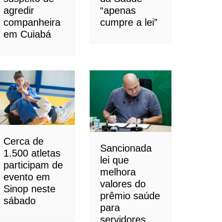
agredir
“apenas
companheira
cumpre a lei”
em Cuiabá
Cerca de
Sancionada
1.500 atletas
lei que
participam de
melhora
evento em
valores do
Sinop neste
prêmio saúde
sábado
para
servidores