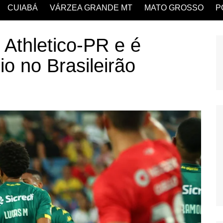
CUIABÁ
VÁRZEA GRANDE MT
MATO GROSSO
P
 Athletico-PR e é
o no Brasileirão