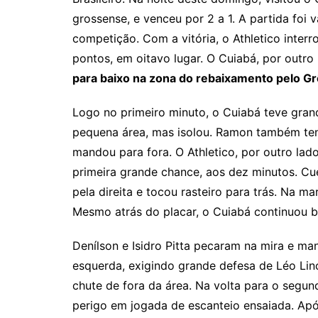
y
s
gr
e
l
grossense, e venceu por 2 a 1. A partida foi 
Li
A
a
dI
competição. Com a vitória, o Athletico inter
n
p
m
n
pontos, em oitavo lugar. O Cuiabá, por outro
k
p
para baixo na zona do rebaixamento pelo G
Logo no primeiro minuto, o Cuiabá teve gra
pequena área, mas isolou. Ramon também te
mandou para fora. O Athletico, por outro lad
primeira grande chance, aos dez minutos. Cue
pela direita e tocou rasteiro para trás. Na m
Mesmo atrás do placar, o Cuiabá continuou b
Denílson e Isidro Pitta pecaram na mira e m
esquerda, exigindo grande defesa de Léo Lin
chute de fora da área. Na volta para o seg
perigo em jogada de escanteio ensaiada. Após