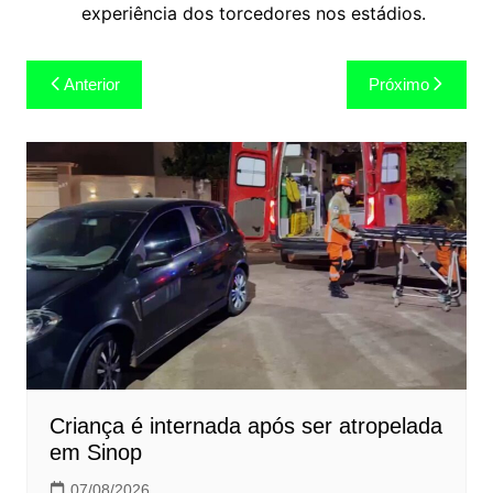
experiência dos torcedores nos estádios.
Navegação
Anterior
Próximo
de
Post
Criança é internada após ser atropelada
em Sinop
07/08/2026