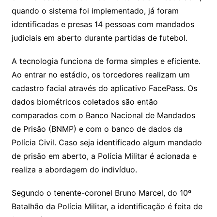
k
p
a
g
g
c
M
s
quando o sistema foi implementado, já foram
s
e
e
o
ai
identificadas e presas 14 pessoas com mandados
sr
m
l
judiciais em aberto durante partidas de futebol.
o
A tecnologia funciona de forma simples e eficiente.
o
Ao entrar no estádio, os torcedores realizam um
m
cadastro facial através do aplicativo FacePass. Os
dados biométricos coletados são então
comparados com o Banco Nacional de Mandados
de Prisão (BNMP) e com o banco de dados da
Polícia Civil. Caso seja identificado algum mandado
de prisão em aberto, a Polícia Militar é acionada e
realiza a abordagem do indivíduo.
Segundo o tenente-coronel Bruno Marcel, do 10º
Batalhão da Polícia Militar, a identificação é feita de