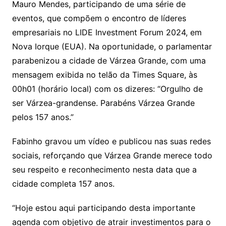
Mauro Mendes, participando de uma série de
n
p
m
n
Cl
n
a
k.
e
o
d
eventos, que compõem o encontro de líderes
k
p
a
g
g
c
M
s
empresariais no LIDE Investment Forum 2024, em
s
e
e
o
ai
Nova Iorque (EUA). Na oportunidade, o parlamentar
sr
m
l
parabenizou a cidade de Várzea Grande, com uma
o
mensagem exibida no telão da Times Square, às
o
00h01 (horário local) com os dizeres: “Orgulho de
m
ser Várzea-grandense. Parabéns Várzea Grande
pelos 157 anos.”
Fabinho gravou um vídeo e publicou nas suas redes
sociais, reforçando que Várzea Grande merece todo
seu respeito e reconhecimento nesta data que a
cidade completa 157 anos.
“Hoje estou aqui participando desta importante
agenda com objetivo de atrair investimentos para o