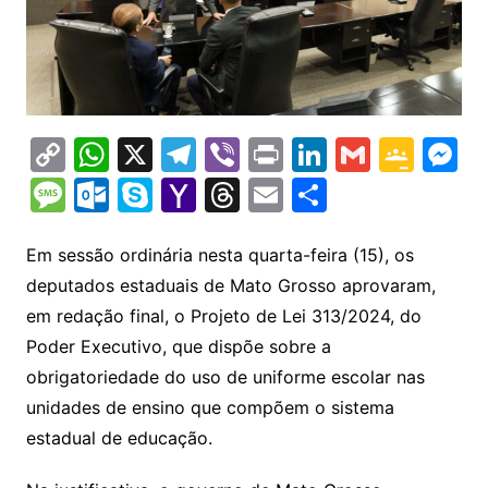
C
W
X
T
Vi
Pr
Li
G
G
M
o
h
el
b
in
n
m
o
e
M
O
S
Y
T
E
S
p
at
e
er
t
k
ai
o
s
e
ut
k
a
hr
m
h
y
s
gr
e
l
gl
s
s
lo
y
h
e
ai
ar
Em sessão ordinária nesta quarta-feira (15), os
Li
A
a
dI
e
e
deputados estaduais de Mato Grosso aprovaram,
s
o
p
o
a
l
e
em redação final, o Projeto de Lei 313/2024, do
n
p
m
n
Cl
n
a
k.
e
o
d
Poder Executivo, que dispõe sobre a
k
p
a
g
g
c
M
s
obrigatoriedade do uso de uniforme escolar nas
s
e
e
o
ai
unidades de ensino que compõem o sistema
sr
m
l
estadual de educação.
o