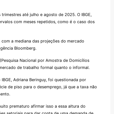
s
er
m
l
sr
 trimestres até julho e agosto de 2025. O IBGE,
o
tervalos com meses repetidos, como é o caso dos
o
m
ha com a mediana das projeções do mercado
agência Bloomberg.
(Pesquisa Nacional por Amostra de Domicílios
mercado de trabalho formal quanto o informal.
IBGE, Adriana Beringuy, foi questionada por
écie de piso para o desemprego, já que a taxa não
mento.
muito prematuro afirmar isso a essa altura do
ões setoriais para dar conta de uma demanda de