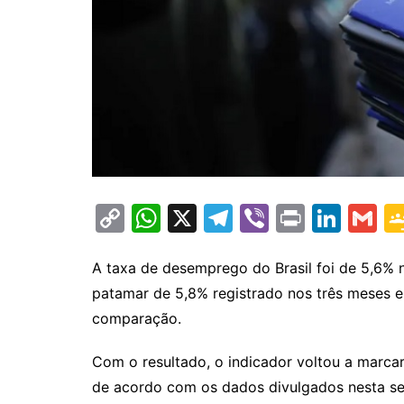
C
W
X
T
Vi
Pr
Li
G
o
h
el
b
in
n
m
p
at
e
er
t
k
ai
A taxa de desemprego do Brasil foi de 5,6% 
patamar de 5,8% registrado nos três meses 
y
s
gr
e
l
comparação.
Li
A
a
dI
n
p
m
n
Com o resultado, o indicador voltou a marcar 
k
p
de acordo com os dados divulgados nesta sext