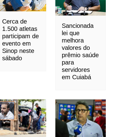
Cerca de
Sancionada
1.500 atletas
lei que
participam de
melhora
evento em
valores do
Sinop neste
prêmio saúde
sábado
para
servidores
em Cuiabá