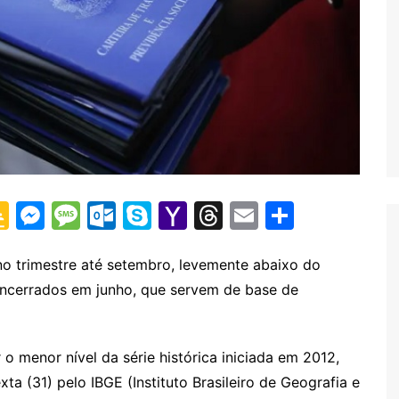
G
M
M
O
S
Y
T
E
S
o
e
e
ut
k
a
hr
m
h
o
s
s
lo
y
h
e
ai
ar
no trimestre até setembro, levemente abaixo do
encerrados em junho, que servem de base de
gl
s
s
o
p
o
a
l
e
e
e
a
k.
e
o
d
Cl
n
g
c
M
s
o menor nível da série histórica iniciada em 2012,
a
g
e
o
ai
a (31) pelo IBGE (Instituto Brasileiro de Geografia e