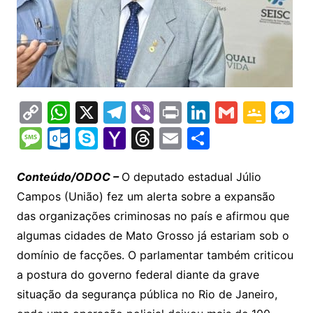
C
W
X
T
Vi
Pr
Li
G
G
M
o
h
el
b
in
n
m
o
e
M
O
S
Y
T
E
S
p
at
e
er
t
k
ai
o
s
e
ut
k
a
hr
m
h
y
s
gr
e
l
gl
s
s
lo
y
h
e
ai
ar
Conteúdo/ODOC –
O deputado estadual Júlio
Li
A
a
dI
e
e
Campos (União) fez um alerta sobre a expansão
s
o
p
o
a
l
e
das organizações criminosas no país e afirmou que
n
p
m
n
Cl
n
a
k.
e
o
d
algumas cidades de Mato Grosso já estariam sob o
k
p
a
g
g
c
M
s
domínio de facções. O parlamentar também criticou
s
e
e
o
ai
a postura do governo federal diante da grave
sr
m
l
situação da segurança pública no Rio de Janeiro,