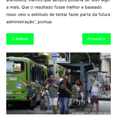
a mais. Que o resultado fosse melhor e baseado
nisso veio o estímulo de tentar fazer parte da futura
administração”, pontua.
Navegação
Anterior
Próximo
de
Post