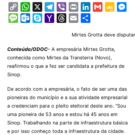
C
W
X
T
Vi
Pr
Li
G
G
M
o
h
el
b
in
n
m
o
e
M
O
S
Y
T
E
S
p
at
e
er
t
k
ai
o
s
e
ut
k
a
hr
m
h
y
s
gr
e
l
gl
s
s
lo
y
h
e
ai
ar
Mirtes Grotta deve disputa
Li
A
a
dI
e
e
s
o
p
o
a
l
e
Conteúdo/ODOC
– A empresária Mirtes Grotta,
n
p
m
n
Cl
n
a
k.
e
o
d
conhecida como Mirtes da Transterra (Novo),
k
p
a
g
g
c
M
s
reafirmou o que a fez ser candidata a prefeitura de
s
e
e
o
ai
Sinop.
sr
m
l
De acordo com a empresária, o fato de ser uma das
o
pioneiras do município e a sua atividade empresarial
o
a credenciam para o pleito eleitoral deste ano. “Sou
m
uma pioneira de 53 anos e estou há 45 anos em
Sinop. Trabalhando na parte de infraestrutura básica
e por isso conheço toda a infraestrutura da cidade.