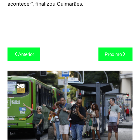
acontecer”, finalizou Guimarães.
Navegação
Anterior
Próximo
de
Post