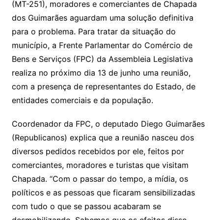
(MT-251), moradores e comerciantes de Chapada
n
p
m
n
Cl
n
a
k.
e
o
d
dos Guimarães aguardam uma solução definitiva
k
p
a
g
g
c
M
s
para o problema. Para tratar da situação do
s
e
e
o
ai
município, a Frente Parlamentar do Comércio de
sr
m
l
Bens e Serviços (FPC) da Assembleia Legislativa
o
realiza no próximo dia 13 de junho uma reunião,
o
com a presença de representantes do Estado, de
m
entidades comerciais e da população.
Coordenador da FPC, o deputado Diego Guimarães
(Republicanos) explica que a reunião nasceu dos
diversos pedidos recebidos por ele, feitos por
comerciantes, moradores e turistas que visitam
Chapada. “Com o passar do tempo, a mídia, os
políticos e as pessoas que ficaram sensibilizadas
com tudo o que se passou acabaram se