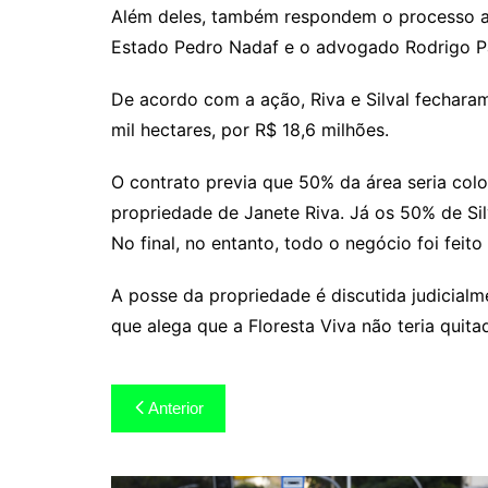
Além deles, também respondem o processo a e
Estado Pedro Nadaf e o advogado Rodrigo P
De acordo com a ação, Riva e Silval fechar
mil hectares, por R$ 18,6 milhões.
O contrato previa que 50% da área seria col
propriedade de Janete Riva. Já os 50% de Si
No final, no entanto, todo o negócio foi feit
A posse da propriedade é discutida judicial
que alega que a Floresta Viva não teria quit
Navegação
Anterior
de
Post