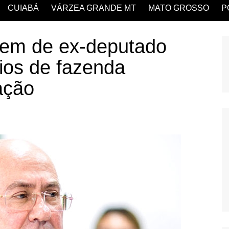
CUIABÁ
VÁRZEA GRANDE MT
MATO GROSSO
P
agem de ex-deputado
cios de fazenda
ação