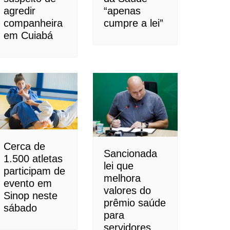
agredir
“apenas
companheira
cumpre a lei”
em Cuiabá
Cerca de
Sancionada
1.500 atletas
lei que
participam de
melhora
evento em
valores do
Sinop neste
prêmio saúde
sábado
para
servidores