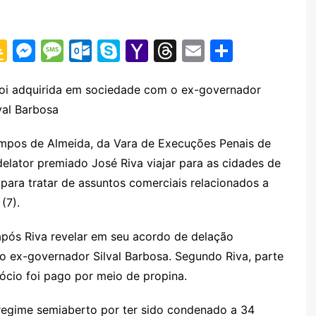
G
M
M
O
S
Y
T
E
S
o
e
e
ut
k
a
hr
m
h
o
s
s
lo
y
h
e
ai
ar
foi adquirida em sociedade com o ex-governador
val Barbosa
gl
s
s
o
p
o
a
l
e
e
e
a
k.
e
o
d
ampos de Almeida, da Vara de Execuções Penais de
Cl
n
g
c
M
s
elator premiado José Riva viajar para as cidades de
a
g
e
o
ai
 para tratar de assuntos comerciais relacionados a
s
er
m
l
(7).
sr
pós Riva revelar em seu acordo de delação
o
ex-governador Silval Barbosa. Segundo Riva, parte
o
gócio foi pago por meio de propina.
m
egime semiaberto por ter sido condenado a 34