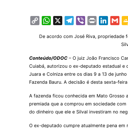
C
W
X
T
Vi
Pr
Li
G
o
h
el
b
in
n
m
p
at
e
er
t
k
ai
De acordo com José Riva, propriedade 
Sil
y
s
gr
e
l
Li
A
a
dI
Conteúdo/ODOC
– O juiz João Francisco C
n
p
m
n
Cuiabá, autorizou o ex-deputado estadual e d
k
p
Juara e Colniza entre os dias 9 a 13 de junho
Fazenda Bauru. A decisão é desta sexta-feira 
A fazenda ficou conhecida em Mato Grosso a
premiada que a comprou em sociedade com o 
do dinheiro que ele e Silval investiram no ne
O ex-deputado cumpre atualmente pena em r