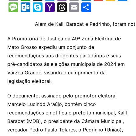
o
h
el
b
in
n
m
o
e
M
O
S
Y
T
E
S
p
at
e
er
t
k
ai
o
s
e
ut
k
a
hr
m
h
y
s
gr
e
l
gl
s
s
lo
y
h
e
ai
ar
Além de Kalil Baracat e Pedrinho, foram not
Li
A
a
dI
e
e
s
o
p
o
a
l
e
A Promotoria de Justiça da 49ª Zona Eleitoral de
n
p
m
n
Cl
n
a
k.
e
o
d
Mato Grosso expediu um conjunto de
k
p
a
g
g
c
M
s
recomendações aos dirigentes partidários e seus
s
e
e
o
ai
pré-candidatos às eleições municipais de 2024 em
sr
m
l
Várzea Grande, visando o cumprimento da
o
legislação eleitoral.
o
O documento, assinado pelo promotor eleitoral
m
Marcelo Lucindo Araújo, contém cinco
recomendações e notifica o prefeito municipal, Kalil
Baracat (MDB), o presidente da Câmara Municipal,
vereador Pedro Paulo Tolares, o Pedrinho (União),