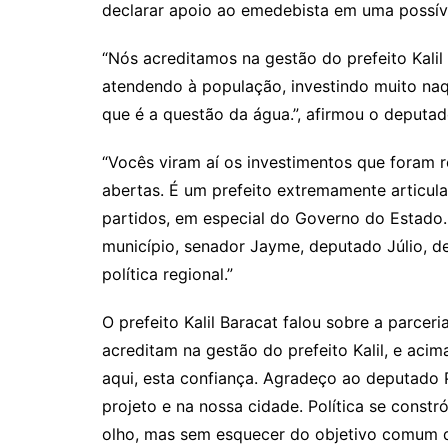
declarar apoio ao emedebista em uma possíve
n
p
m
n
k
p
“Nós acreditamos na gestão do prefeito Kali
atendendo à população, investindo muito naq
que é a questão da água.”, afirmou o deputad
“Vocês viram aí os investimentos que foram r
abertas. É um prefeito extremamente articul
partidos, em especial do Governo do Estado. 
município, senador Jayme, deputado Júlio, 
política regional.”
O prefeito Kalil Baracat falou sobre a parce
acreditam na gestão do prefeito Kalil, e ac
aqui, esta confiança. Agradeço ao deputado 
projeto e na nossa cidade. Política se const
olho, mas sem esquecer do objetivo comum q