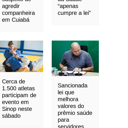
agredir
“apenas
companheira
cumpre a lei”
em Cuiabá
Cerca de
Sancionada
1.500 atletas
lei que
participam de
melhora
evento em
valores do
Sinop neste
prêmio saúde
sábado
para
servidores