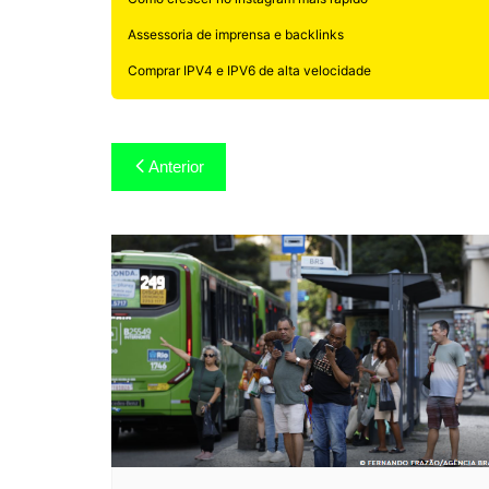
Assessoria de imprensa e backlinks
Comprar IPV4 e IPV6 de alta velocidade
Navegação
Anterior
de
Post