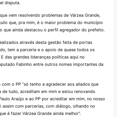
l disputa.
Cl
n
g
c
M
s
a
g
e
o
ai
l que vem resolvendo problemas de Várzea Grande,
s
er
m
l
uilo que, pra mim, é o maior problema do município
o que ainda destacou o perfil agregador do prefeito.
sr
o
ealizados através desta gestão feita de portas
o
ado, tem a parceria e o apoio de quase todos os
m
E das grandes lideranças políticas aqui no
deputado Fabinho entre outros nomes importantes da
ria com o PP “só tenho a agradecer aos aliados que
ima de tudo, acreditam em mim e estou renovando
Paulo Araújo e ao PP por acreditar em mim, no nosso
rói assim com parcerias, com diálogo, olhando no
ue é fazer Várzea Grande ainda melhor”.