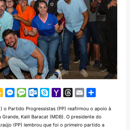
G
M
M
O
S
Y
T
E
S
o
e
e
ut
k
a
hr
m
h
o
s
s
lo
y
h
e
ai
ar
2) o Partido Progressistas (PP) reafirmou o apoio à
a Grande, Kalil Baracat (MDB). O presidente do
gl
s
s
o
p
o
a
l
e
raújo (PP) lembrou que foi o primeiro partido a
e
e
a
k.
e
o
d