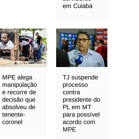
em Cuiabá
MPE alega
TJ suspende
manipulação
processo
e recorre de
contra
decisão que
presidente do
absolveu de
PL em MT
tenente-
para possível
coronel
acordo com
MPE