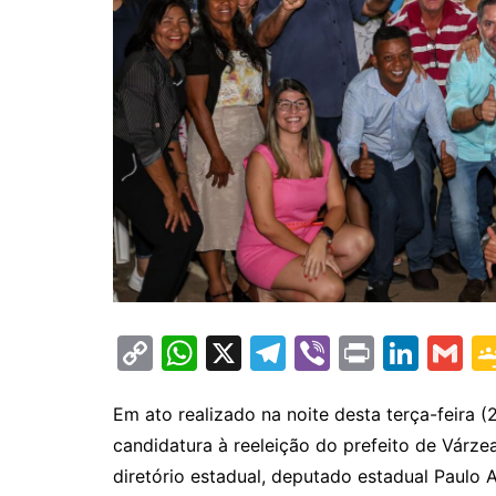
C
W
X
T
Vi
Pr
Li
G
o
h
el
b
in
n
m
p
at
e
er
t
k
ai
Em ato realizado na noite desta terça-feira (
candidatura à reeleição do prefeito de Várze
y
s
gr
e
l
diretório estadual, deputado estadual Paulo A
Li
A
a
dI