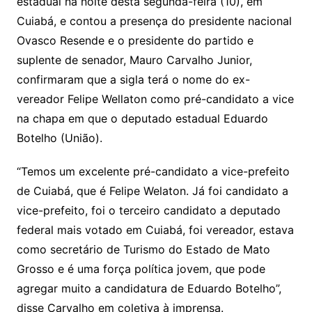
g
c
M
s
estadual na noite desta segunda-feira (10), em
s
e
e
o
ai
Cuiabá, e contou a presença do presidente nacional
sr
m
l
Ovasco Resende e o presidente do partido e
o
suplente de senador, Mauro Carvalho Junior,
confirmaram que a sigla terá o nome do ex-
o
vereador Felipe Wellaton como pré-candidato a vice
m
na chapa em que o deputado estadual Eduardo
Botelho (União).
“Temos um excelente pré-candidato a vice-prefeito
de Cuiabá, que é Felipe Welaton. Já foi candidato a
vice-prefeito, foi o terceiro candidato a deputado
federal mais votado em Cuiabá, foi vereador, estava
como secretário de Turismo do Estado de Mato
Grosso e é uma força política jovem, que pode
agregar muito a candidatura de Eduardo Botelho”,
disse Carvalho em coletiva à imprensa.